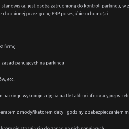
 stanowiska, jest osobą zatrudnioną do kontroli parkingu, w
e chronionej przez grupę PRP posesji/nieruchomości
z firmę
o zasad panujących na parkingu
w, etc.
arkingu wykonuje zdjęcia na tle tablicy informacyjnej w celu
paratem z modyfikatorem daty i godziny z zabezpieczaniem mo
które nie stosują się do zasad na nich panujących