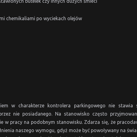
ostawionych butelek czy innych dużych śmieci
ymi chemikaliami po wyciekach olejów
niem w charakterze kontrolera parkingowego nie stawia
a przez nie posiadanego. Na stanowisko często przyjmow
ie w pracy na podobnym stanowisku. Zdarza się, że pracod
spełnienia naszego wymogu, gdyż może być powoływany na świa