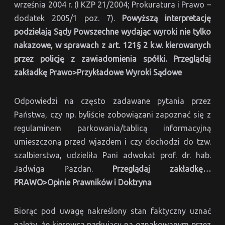
września 2004 r. (I KZP 21/2004; Prokuratura i Prawo –
dodatek 2005/1 poz. 7).
Powyższą interpretację
podzielają Sądy Powszechne wydając wyroki nie tylko
nakazowe, w sprawach z art. 121§ 2 k.w. kierowanych
przez policję z zawiadomienia spółki.
Przeglądaj
zakładkę Prawo>Przykładowe Wyroki Sądowe
Odpowiedzi na często zadawane pytania przez
Państwa, czy np. byliście zobowiązani zapoznać się z
regulaminem parkowania/tablicą informacyjną
umieszczoną przed wjazdem i czy dochodzi do tzw.
szalbierstwa, udzieliła Pani adwokat prof. dr. hab.
Jadwiga Pazdan.
Przeglądaj zakładkę…
PRAWO>Opinie Prawników i Doktryna
Biorąc pod uwagę nakreślony stan faktyczny uznać
należy, że kierowca parkujący na oznakowanym przez