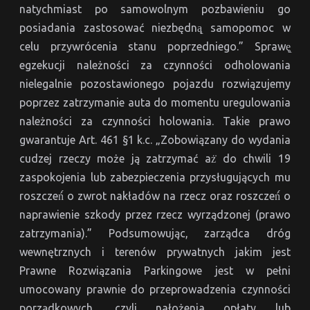
natychmiast po samowolnym pozbawieniu go
posiadania zastosować niezbędną̨ samopomoc w
celu przywrócenia stanu poprzedniego.” Sprawę̨
egzekucji należności za czynności odholowania
nielegalnie pozostawionego pojazdu rozwiązujemy
poprzez zatrzymanie auta do momentu uregulowania
należności za czynności holowania. Takie prawo
gwarantuje Art. 461 §1 k.c. „Zobowiązany do wydania
cudzej rzeczy może ją zatrzymać aż̇ do chwili 19
zaspokojenia lub zabezpieczenia przysługujących mu
roszczeń́ o zwrot nakładów na rzecz oraz roszczeń́ o
naprawienie szkody przez rzecz wyrządzonej (prawo
zatrzymania).” Podsumowując, zarządca dróg
wewnętrznych i terenów prywatnych jakim jest
Prawne Rozwiązania Parkingowe jest w pełni
umocowany prawnie do przeprowadzenia czynności
porządkowych, czyli nałożenia opłaty lub